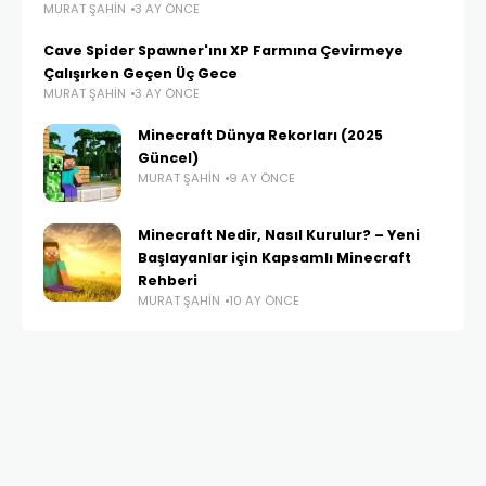
MURAT ŞAHIN
3 AY ÖNCE
Cave Spider Spawner'ını XP Farmına Çevirmeye
Çalışırken Geçen Üç Gece
MURAT ŞAHIN
3 AY ÖNCE
Minecraft Dünya Rekorları (2025
Güncel)
MURAT ŞAHIN
9 AY ÖNCE
Minecraft Nedir, Nasıl Kurulur? – Yeni
Başlayanlar için Kapsamlı Minecraft
Rehberi
MURAT ŞAHIN
10 AY ÖNCE