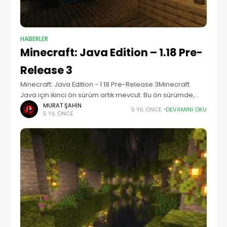
HABERLER
Minecraft: Java Edition – 1.18 Pre-
Release 3
Minecraft: Java Edition - 1.18 Pre-Release 3Minecraft
Java için ikinci ön sürüm artık mevcut. Bu ön sürümde,
oyunla birlikte gelen Java sürümünü yükselttik ve oyun
MURAT ŞAHIN
5 YIL ÖNCE
DEVAMINI OKU
5 YIL ÖNCE
artık...