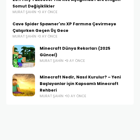
Somut Değişiklikler
MURAT ŞAHIN
3 AY ÖNCE
Cave Spider Spawner'ını XP Farmına Çevirmeye
Çalışırken Geçen Üç Gece
MURAT ŞAHIN
3 AY ÖNCE
Minecraft Dünya Rekorları (2025
Güncel)
MURAT ŞAHIN
9 AY ÖNCE
Minecraft Nedir, Nasıl Kurulur? – Yeni
Başlayanlar için Kapsamlı Minecraft
Rehberi
MURAT ŞAHIN
10 AY ÖNCE