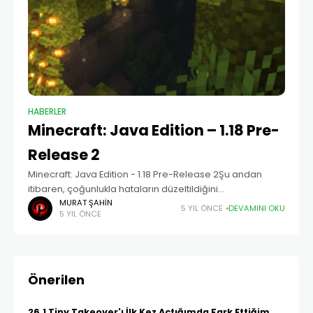
HABERLER
Minecraft: Java Edition – 1.18 Pre-
Release 2
Minecraft: Java Edition - 1.18 Pre-Release 2Şu andan
itibaren, çoğunlukla hataların düzeltildiğini
görmelışıniz. Buna ek olarak, ön sürümler Çarşamba
MURAT ŞAHIN
5 YIL ÖNCE
DEVAMINI OKU
5 YIL ÖNCE
günleri yayınlanan normal anlık görüntü kadansını takip...
Önerilen
26.1 Tiny Takeover'ı İlk Kez Açtığımda Fark Ettiğim