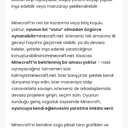
inşa edebilir veya manzarayı şekillendirebilir.
Minecraft’ın net bir kazanma veya bitiş koşulu
yoktur;
oyunun bir “sonu” olmadan özgürce
oynanabilir
minecraft.net
. İsterseniz tek amacınız ilk
geceyi hayatta geçirmek olabilir, ya da devasa
kaleler, şehirler inşa ederek yaratıcılığınızı
konuşturabilirsiniz
minecraft.net
. Kısacası
Minecraft’ın belirlenmiş bir amacı yoktur
– nasıl
oynayacağınız tamamen size
kalmıştır
minecraft.net
. İster barışçıl bir şekilde kendi
dünyanızı inşa edin, ister maceraya atılıp
canavarlarla savaşın, isterseniz de arkadaşlarınızla
devasa projelere girişin; seçim sizin. Oyunun
sunduğu geniş özgürlük sayesinde Minecraft,
oyuncuya kendi eğlencesini yaratma imkânı verir
.
Minecraft’ın kendine özgü piksel tarzı grafikleri ve