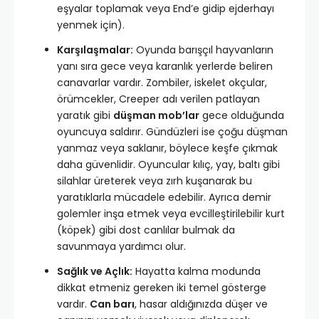
eşyalar toplamak veya End’e gidip ejderhayı
yenmek için).
Karşılaşmalar:
Oyunda barışçıl hayvanların
yanı sıra gece veya karanlık yerlerde beliren
canavarlar vardır. Zombiler, iskelet okçular,
örümcekler, Creeper adı verilen patlayan
yaratık gibi
düşman mob’lar
gece olduğunda
oyuncuya saldırır. Gündüzleri ise çoğu düşman
yanmaz veya saklanır, böylece keşfe çıkmak
daha güvenlidir. Oyuncular kılıç, yay, baltı gibi
silahlar üreterek veya zırh kuşanarak bu
yaratıklarla mücadele edebilir. Ayrıca demir
golemler inşa etmek veya evcilleştirilebilir kurt
(köpek) gibi dost canlılar bulmak da
savunmaya yardımcı olur.
Sağlık ve Açlık:
Hayatta kalma modunda
dikkat etmeniz gereken iki temel gösterge
vardır.
Can barı
, hasar aldığınızda düşer ve