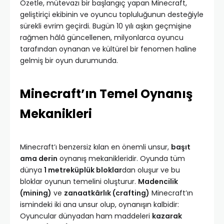
Özetle, mütevazı bir başlangıç yapan Minecraft,
geliştiriçi ekibinin ve oyuncu topluluğunun desteğiyle
sürekli evrim geçirdi. Bugün 10 yılı aşkın geçmişine
rağmen hâlâ güncellenen, milyonlarca oyuncu
tarafından oynanan ve kültürel bir fenomen haline
gelmiş bir oyun durumunda.
Minecraft’ın Temel Oynanış
Mekanikleri
Minecraft’ı benzersiz kılan en önemli unsur,
başıt
ama derin
oynanış mekanikleridir. Oyunda tüm
dünya
1 metreküplük bloklar
dan oluşur ve bu
bloklar oyunun temelini oluşturur.
Madencilik
(mining)
ve
zanaatkârlık (crafting)
Minecraft’ın
ismindeki iki ana unsur olup, oynanışın kalbidir:
Oyuncular dünyadan ham maddeleri
kazarak