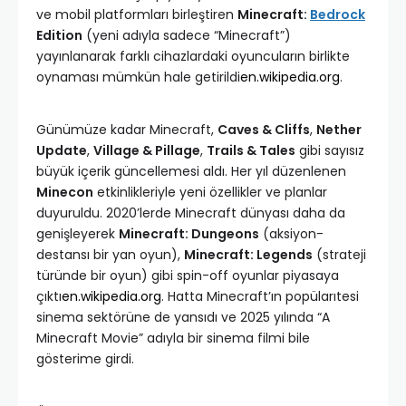
ve mobil platformları birleştiren
Minecraft:
Bedrock
Edition
(yeni adıyla sadece “Minecraft”)
yayınlanarak farklı cihazlardaki oyuncuların birlikte
oynaması mümkün hale getirildi
en.wikipedia.org
.
Günümüze kadar Minecraft,
Caves & Cliffs
,
Nether
Update
,
Village & Pillage
,
Trails & Tales
gibi sayısız
büyük içerik güncellemesi aldı. Her yıl düzenlenen
Minecon
etkinlikleriyle yeni özellikler ve planlar
duyuruldu. 2020’lerde Minecraft dünyası daha da
genişleyerek
Minecraft: Dungeons
(aksiyon-
destansı bir yan oyun),
Minecraft: Legends
(strateji
türünde bir oyun) gibi spin-off oyunlar piyasaya
çıktı
en.wikipedia.org
. Hatta Minecraft’ın popülarıtesi
sinema sektörüne de yansıdı ve 2025 yılında “A
Minecraft Movie” adıyla bir sinema filmi bile
gösterime girdi.