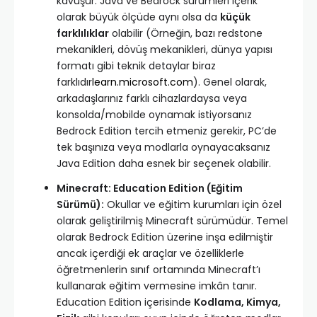
kavuşur. Java ve Bedrock sürümleri içerik
olarak büyük ölçüde aynı olsa da
küçük
farklılıklar
olabilir (Örneğin, bazı redstone
mekanikleri, dövüş mekanikleri, dünya yapısı
formatı gibi teknik detaylar biraz
farklıdır
learn.microsoft.com
). Genel olarak,
arkadaşlarınız farklı cihazlardaysa veya
konsolda/mobilde oynamak istiyorsanız
Bedrock Edition tercih etmeniz gerekir, PC’de
tek başınıza veya modlarla oynayacaksanız
Java Edition daha esnek bir seçenek olabilir.
Minecraft: Education Edition (Eğitim
Sürümü):
Okullar ve eğitim kurumları için özel
olarak geliştirilmiş Minecraft sürümüdür. Temel
olarak Bedrock Edition üzerine inşa edilmiştir
ancak içerdiği ek araçlar ve özelliklerle
öğretmenlerin sınıf ortamında Minecraft’ı
kullanarak eğitim vermesine imkân tanır.
Education Edition içerisinde
Kodlama, Kimya,