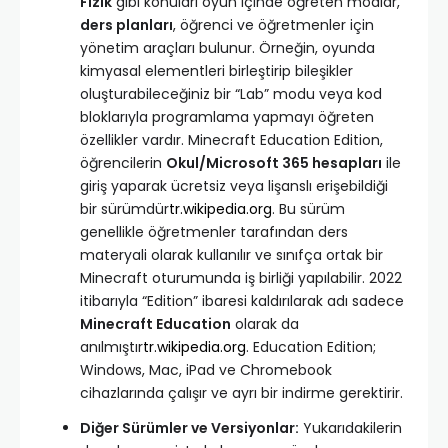
Fizik
gibi konuları oyun içinde öğreten modlar,
ders planları
, öğrenci ve öğretmenler için
yönetim araçları bulunur. Örneğin, oyunda
kimyasal elementleri birleştirip bileşikler
oluşturabileceğiniz bir “Lab” modu veya kod
bloklarıyla programlama yapmayı öğreten
özellikler vardır. Minecraft Education Edition,
öğrencilerin
Okul/Microsoft 365 hesapları
ile
giriş yaparak ücretsiz veya lişanslı erişebildiği
bir sürümdür
tr.wikipedia.org
. Bu sürüm
genellikle öğretmenler tarafından ders
materyali olarak kullanılır ve sınıfça ortak bir
Minecraft oturumunda iş birliği yapılabilir. 2022
itibarıyla “Edition” ibaresi kaldırılarak adı sadece
Minecraft Education
olarak da
anılmıştır
tr.wikipedia.org
. Education Edition;
Windows, Mac, iPad ve Chromebook
cihazlarında çalışır ve ayrı bir indirme gerektirir.
Diğer Sürümler ve Versiyonlar:
Yukarıdakilerin