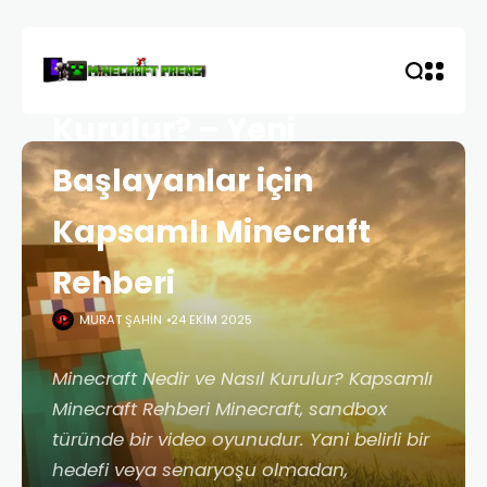
HOME
HABERLER
MINECRAFT
Minecraft Nedir, Nasıl
Kurulur? – Yeni
Başlayanlar için
Kapsamlı Minecraft
Rehberi
MURAT ŞAHIN
24 EKIM 2025
Minecraft Nedir ve Nasıl Kurulur? Kapsamlı
Minecraft Rehberi Minecraft, sandbox
türünde bir video oyunudur. Yani belirli bir
hedefi veya senaryoşu olmadan,