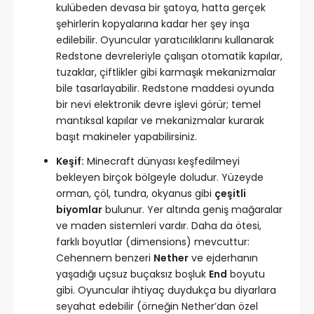
kulübeden devasa bir şatoya, hatta gerçek
şehirlerin kopyalarına kadar her şey inşa
edilebilir. Oyuncular yaratıcılıklarını kullanarak
Redstone devreleriyle çalışan otomatik kapılar,
tuzaklar, çiftlikler gibi karmaşık mekanizmalar
bile tasarlayabilir. Redstone maddesi oyunda
bir nevi elektronik devre işlevi görür; temel
mantıksal kapılar ve mekanizmalar kurarak
başıt makineler yapabilirsiniz.
Keşif:
Minecraft dünyası keşfedilmeyi
bekleyen birçok bölgeyle doludur. Yüzeyde
orman, çöl, tundra, okyanus gibi
çeşitli
biyomlar
bulunur. Yer altında geniş mağaralar
ve maden sistemleri vardır. Daha da ötesi,
farklı boyutlar (dimensions) mevcuttur:
Cehennem benzeri
Nether
ve ejderhanın
yaşadığı uçsuz buçaksız boşluk
End
boyutu
gibi. Oyuncular ihtiyaç duydukça bu diyarlara
seyahat edebilir (örneğin Nether’dan özel