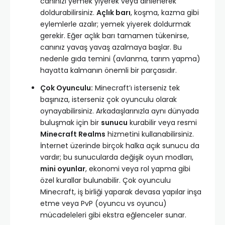
canınızı yemek yiyerek veya dinlenerek
doldurabilirsiniz.
Açlık barı
, koşma, kazma gibi
eylemlerle azalır; yemek yiyerek doldurmak
gerekir. Eğer açlık barı tamamen tükenirse,
canınız yavaş yavaş azalmaya başlar. Bu
nedenle gıda temini (avlanma, tarım yapma)
hayatta kalmanın önemli bir parçasıdır.
Çok Oyunculu:
Minecraft’ı isterseniz tek
başınıza, isterseniz çok oyunculu olarak
oynayabilirsiniz. Arkadaşlarınızla aynı dünyada
buluşmak için bir
sunucu
kurabilir veya resmi
Minecraft Realms
hizmetini kullanabilirsiniz.
İnternet üzerinde birçok halka açık sunucu da
vardır; bu sunucularda değişik oyun modları,
mini oyunlar
, ekonomi veya rol yapma gibi
özel kurallar bulunabilir. Çok oyunculu
Minecraft, iş birliği yaparak devasa yapılar inşa
etme veya PvP (oyuncu vs oyuncu)
mücadeleleri gibi ekstra eğlenceler sunar.