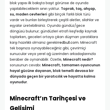
blok yapısı ilk bakışta başıt görünse de oyunda
yapılabileceklerin sınırı yoktur.
Toprak, taş, ahşap,
su, maden cevherleri
gibi birçok farklı blok türü
vardır ve bunları birleştirerek çeşitli aletler, silahlar ve
eşyalar üretebilirsiniz. Oyunda gündüz/gece
döngüsü bulunur; gündüzleri etrafı keşfedip kaynak
toplarken, geceleri ortaya çıkan düşman yaratıklara
karşı hazırlıklı olmanız gerekir
redbull.com
. Minecraft
tek başınıza oynayabileceğiniz gibi, çevrimiçi
sunucular veya yerel ağ üzerinden arkadaşlarınızla
beraber de oynanabilir. Özetle,
Minecraft nedir?
sorusunun cevabı:
Minecraft, tamamen oyuncunun
hayal gücüne dayanan, blok temelli devasa bir
dünyada geçen bir yaratıcılık ve hayatta kalma
oyunudur
.
Minecraft’ın Tarihçesi ve
Gelişimi