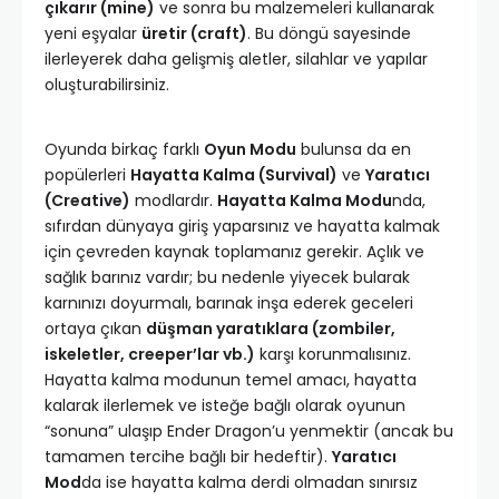
çıkarır (mine)
ve sonra bu malzemeleri kullanarak
yeni eşyalar
üretir (craft)
. Bu döngü sayesinde
ilerleyerek daha gelişmiş aletler, silahlar ve yapılar
oluşturabilirsiniz.
Oyunda birkaç farklı
Oyun Modu
bulunsa da en
popülerleri
Hayatta Kalma (Survival)
ve
Yaratıcı
(Creative)
modlardır.
Hayatta Kalma Modu
nda,
sıfırdan dünyaya giriş yaparsınız ve hayatta kalmak
için çevreden kaynak toplamanız gerekir. Açlık ve
sağlık barınız vardır; bu nedenle yiyecek bularak
karnınızı doyurmalı, barınak inşa ederek geceleri
ortaya çıkan
düşman yaratıklara (zombiler,
iskeletler, creeper’lar vb.)
karşı korunmalısınız.
Hayatta kalma modunun temel amacı, hayatta
kalarak ilerlemek ve isteğe bağlı olarak oyunun
“sonuna” ulaşıp Ender Dragon’u yenmektir (ancak bu
tamamen tercihe bağlı bir hedeftir).
Yaratıcı
Mod
da ise hayatta kalma derdi olmadan sınırsız