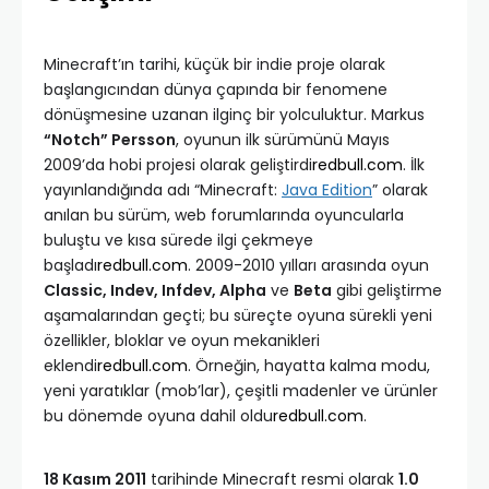
Minecraft’ın tarihi, küçük bir indie proje olarak
başlangıcından dünya çapında bir fenomene
dönüşmesine uzanan ilginç bir yolculuktur. Markus
“Notch” Persson
, oyunun ilk sürümünü Mayıs
2009’da hobi projesi olarak geliştirdi
redbull.com
. İlk
yayınlandığında adı “Minecraft:
Java Edition
” olarak
anılan bu sürüm, web forumlarında oyuncularla
buluştu ve kısa sürede ilgi çekmeye
başladı
redbull.com
. 2009-2010 yılları arasında oyun
Classic, Indev, Infdev, Alpha
ve
Beta
gibi geliştirme
aşamalarından geçti; bu süreçte oyuna sürekli yeni
özellikler, bloklar ve oyun mekanikleri
eklendi
redbull.com
. Örneğin, hayatta kalma modu,
yeni yaratıklar (mob’lar), çeşitli madenler ve ürünler
bu dönemde oyuna dahil oldu
redbull.com
.
18 Kasım 2011
tarihinde Minecraft resmi olarak
1.0