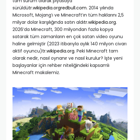
tam sürüm olarak piyasaya
sürüldü
tr.wikipedia.org
redbull.com
. 2014 yılında
Microsoft, Mojang’ı ve Minecraft’ın tüm haklarını 2,5
milyar dolar karşılığında satın aldı
tr.wikipedia.org
.
2026’da Minecraft, 300 milyondan fazla kopya
satarak tüm zamanların en çok satan video oyunu
haline gelmiştir (2023 itibarıyla aylık 140 milyon civarı
aktif oyuncu)
tr.wikipedia.org
. Peki Minecraft tam
olarak nedir, nasıl oynanır ve nasıl kurulur? İşte yeni
başlayanlar için rehber niteliğindeki kapsamlı
Minecraft makalemiz.