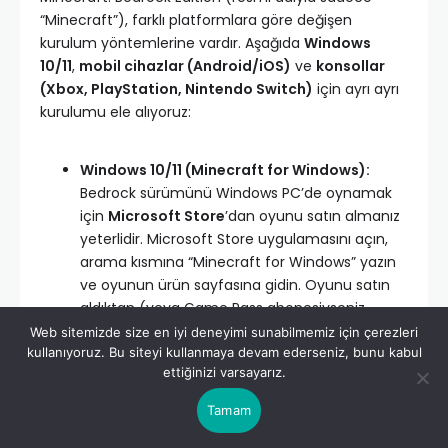
“Minecraft”), farklı platformlara göre değişen
kurulum yöntemlerine vardır. Aşağıda
Windows
10/11
,
mobil cihazlar (Android/iOS)
ve
konsollar
(Xbox, PlayStation, Nintendo Switch)
için ayrı ayrı
kurulumu ele alıyoruz:
Windows 10/11 (Minecraft for Windows):
Bedrock sürümünü Windows PC’de oynamak
için
Microsoft Store
’dan oyunu satın almanız
yeterlidir. Microsoft Store uygulamasını açın,
arama kısmına “Minecraft for Windows” yazın
ve oyunun ürün sayfasına gidin. Oyunu satın
aldıktan (veya Game Pass abonesiyseniz
doğrudan) “Yükle” butonuna tıklayarak indirme
Web sitemizde size en iyi deneyimi sunabilmemiz için çerezleri
kullanıyoruz. Bu siteyi kullanmaya devam ederseniz, bunu kabul
ve kurulum işlemini başlatın. Kurulum
ettiğinizi varsayarız.
tamamlandığında Başlat Menüsü’nden veya
Xbox uygulamasından Minecraft’ı
Tamam
çalıştırabilirsiniz. Ayrıca, bir önceki bölümde
bahsettiğimiz
Minecraft Launcher
, Windows