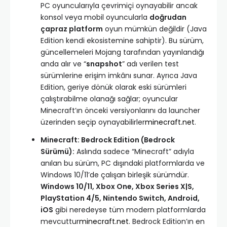
PC oyuncularıyla çevrimiçi oynayabilir ancak
konsol veya mobil oyuncularla
doğrudan
çapraz platform
oyun mümkün değildir (Java
Edition kendi ekosistemine sahiptir). Bu sürüm,
güncellemeleri Mojang tarafından yayınlandığı
anda alır ve “
snapshot
” adı verilen test
sürümlerine erişim imkânı sunar. Ayrıca Java
Edition, geriye dönük olarak eski sürümleri
çalıştırabilme olanağı sağlar; oyuncular
Minecraft’ın önceki versiyonlarını da launcher
üzerinden seçip oynayabilirler
minecraft.net
.
Minecraft: Bedrock Edition (Bedrock
Sürümü):
Aslında sadece “Minecraft” adıyla
anılan bu sürüm, PC dışındaki platformlarda ve
Windows 10/11’de çalışan birleşik sürümdür.
Windows 10/11, Xbox One, Xbox Series X|S,
PlayStation 4/5, Nintendo Switch, Android,
iOS
gibi neredeyse tüm modern platformlarda
mevcuttur
minecraft.net
. Bedrock Edition’ın en