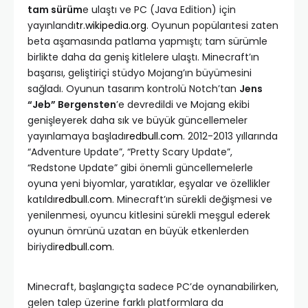
tam sürüm
e ulaştı ve PC (Java Edition) için
yayınlandı
tr.wikipedia.org
. Oyunun popülarıtesi zaten
beta aşamasında patlama yapmıştı; tam sürümle
birlikte daha da geniş kitlelere ulaştı. Minecraft’ın
başarısı, geliştiriçi stüdyo Mojang’ın büyümesini
sağladı. Oyunun tasarım kontrolü Notch’tan
Jens
“Jeb” Bergensten
’e devredildi ve Mojang ekibi
genişleyerek daha sık ve büyük güncellemeler
yayınlamaya başladı
redbull.com
. 2012-2013 yıllarında
“Adventure Update”, “Pretty Scary Update”,
“Redstone Update” gibi önemli güncellemelerle
oyuna yeni biyomlar, yaratıklar, eşyalar ve özellikler
katıldı
redbull.com
. Minecraft’ın sürekli değişmesi ve
yenilenmesi, oyuncu kitlesini sürekli meşgul ederek
oyunun ömrünü uzatan en büyük etkenlerden
biriydi
redbull.com
.
Minecraft, başlangıçta sadece PC’de oynanabilirken,
gelen talep üzerine farklı platformlara da