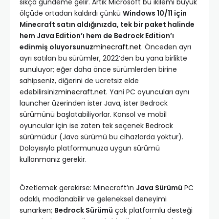
sıkça gündeme gelir. Artık Microsoft bu ikilemi büyük
ölçüde ortadan kaldırdı çünkü
Windows 10/11 için
Minecraft satın aldığınızda, tek bir paket halinde
hem Java Edition’ı hem de Bedrock Edition’ı
edinmiş oluyorsunuz
minecraft.net
. Önceden ayrı
ayrı satılan bu sürümler, 2022’den bu yana birlikte
sunuluyor; eğer daha önce sürümlerden birine
sahipseniz, diğerini de ücretsiz elde
edebilirsiniz
minecraft.net
. Yani PC oyuncuları aynı
launcher üzerinden ister Java, ister Bedrock
sürümünü başlatabiliyorlar. Konsol ve mobil
oyuncular için ise zaten tek seçenek Bedrock
sürümüdür (Java sürümü bu cihazlarda yoktur).
Dolayısıyla platformunuza uygun sürümü
kullanmanız gerekir.
Özetlemek gerekirse: Minecraft’ın
Java Sürümü
PC
odaklı, modlanabilir ve geleneksel deneyimi
sunarken;
Bedrock Sürümü
çok platformlu desteği