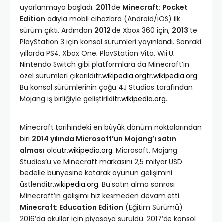
uyarlanmaya başladı.
2011
’de
Minecraft: Pocket
Edition
adıyla mobil cihazlara (Android/iOS) ilk
sürüm çıktı. Ardından
2012
’de Xbox 360 için,
2013
’te
PlayStation 3 için konsol sürümleri yayınlandı. Sonraki
yıllarda PS4, Xbox One, PlayStation Vita, Wii U,
Nintendo Switch gibi platformlara da Minecraft’ın
özel sürümleri çıkarıldı
tr.wikipedia.org
tr.wikipedia.org
.
Bu konsol sürümlerinin çoğu 4J Studios tarafından
Mojang iş birliğiyle geliştirildi
tr.wikipedia.org
.
Minecraft tarihindeki en büyük dönüm noktalarından
biri
2014 yılında Microsoft’un Mojang’ı satın
alması
oldu
tr.wikipedia.org
. Microsoft, Mojang
Studios’u ve Minecraft markasını 2,5 milyar USD
bedelle bünyesine katarak oyunun gelişimini
üstlendi
tr.wikipedia.org
. Bu satın alma sonrası
Minecraft’ın gelişimi hız kesmeden devam etti.
Minecraft: Education Edition
(Eğitim Sürümü)
2016’da okullar için piyasaya sürüldü. 2017’de konsol