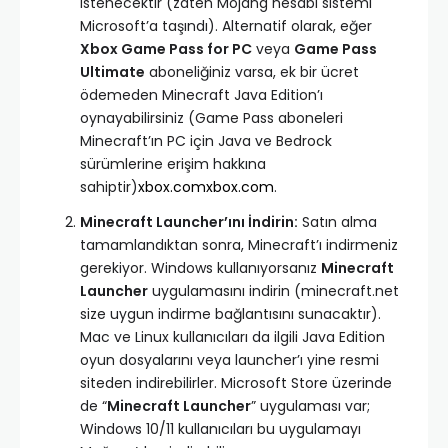
istenecektir (zaten Mojang hesabı sistemi
Microsoft’a taşındı). Alternatif olarak, eğer
Xbox Game Pass for PC
veya
Game Pass
Ultimate
aboneliğiniz varsa, ek bir ücret
ödemeden Minecraft Java Edition’ı
oynayabilirsiniz (Game Pass aboneleri
Minecraft’ın PC için Java ve Bedrock
sürümlerine erişim hakkına
sahiptir)
xbox.com
xbox.com
.
Minecraft Launcher’ını İndirin:
Satın alma
tamamlandıktan sonra, Minecraft’ı indirmeniz
gerekiyor. Windows kullanıyorsanız
Minecraft
Launcher
uygulamasını indirin (minecraft.net
size uygun indirme bağlantısını sunacaktır).
Mac ve Linux kullanıcıları da ilgili Java Edition
oyun dosyalarını veya launcher’ı yine resmi
siteden indirebilirler. Microsoft Store üzerinde
de “
Minecraft Launcher
” uygulaması var;
Windows 10/11 kullanıcıları bu uygulamayı