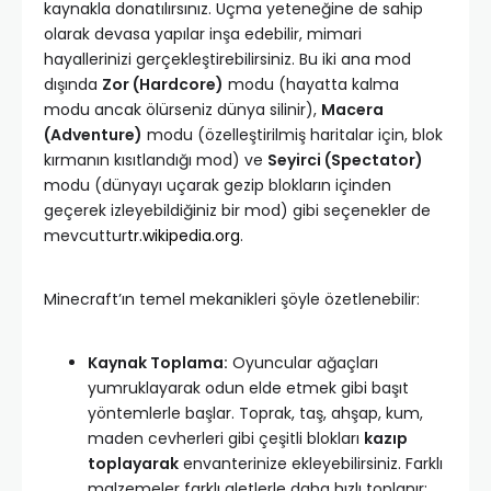
kaynakla donatılırsınız. Uçma yeteneğine de sahip
olarak devasa yapılar inşa edebilir, mimari
hayallerinizi gerçekleştirebilirsiniz. Bu iki ana mod
dışında
Zor (Hardcore)
modu (hayatta kalma
modu ancak ölürseniz dünya silinir),
Macera
(Adventure)
modu (özelleştirilmiş haritalar için, blok
kırmanın kısıtlandığı mod) ve
Seyirci (Spectator)
modu (dünyayı uçarak gezip blokların içinden
geçerek izleyebildiğiniz bir mod) gibi seçenekler de
mevcuttur
tr.wikipedia.org
.
Minecraft’ın temel mekanikleri şöyle özetlenebilir:
Kaynak Toplama:
Oyuncular ağaçları
yumruklayarak odun elde etmek gibi başıt
yöntemlerle başlar. Toprak, taş, ahşap, kum,
maden cevherleri gibi çeşitli blokları
kazıp
toplayarak
envanterinize ekleyebilirsiniz. Farklı
malzemeler farklı aletlerle daha hızlı toplanır;