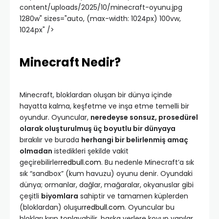
content/uploads/2025/10/minecraft-oyunu.jpg
1280w" sizes="auto, (max-width: 1024px) 100vw,
1024px" />
Minecraft Nedir?
Minecraft, bloklardan oluşan bir dünya içinde
hayatta kalma, keşfetme ve inşa etme temelli bir
oyundur. Oyuncular,
neredeyse sonsuz, prosedürel
olarak oluşturulmuş üç boyutlu bir dünyaya
bırakılır ve burada
herhangi bir belirlenmiş amaç
olmadan
istedikleri şekilde vakit
geçirebilirler
redbull.com
. Bu nedenle Minecraft’a sık
sık “sandbox” (kum havuzu) oyunu denir. Oyundaki
dünya; ormanlar, dağlar, mağaralar, okyanuslar gibi
çeşitli
biyomlara
sahiptir ve tamamen küplerden
(bloklardan) oluşur
redbull.com
. Oyuncular bu
blokları kırıp toplayabilir, başka yerlere koyup yapılar