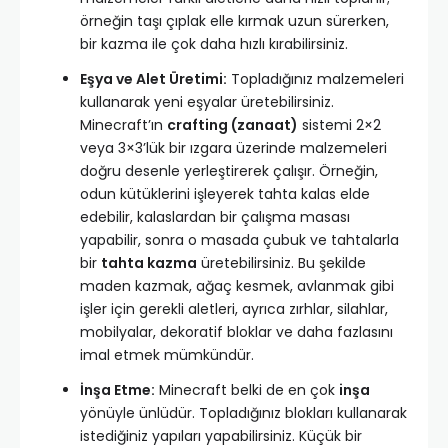
örneğin taşı çıplak elle kırmak uzun sürerken,
bir kazma ile çok daha hızlı kırabilirsiniz.
Eşya ve Alet Üretimi:
Topladığınız malzemeleri
kullanarak yeni eşyalar üretebilirsiniz.
Minecraft’ın
crafting (zanaat)
sistemi 2×2
veya 3×3’lük bir ızgara üzerinde malzemeleri
doğru desenle yerleştirerek çalışır. Örneğin,
odun kütüklerini işleyerek tahta kalas elde
edebilir, kalaslardan bir çalışma masası
yapabilir, sonra o masada çubuk ve tahtalarla
bir
tahta kazma
üretebilirsiniz. Bu şekilde
maden kazmak, ağaç kesmek, avlanmak gibi
işler için gerekli aletleri, ayrıca zırhlar, silahlar,
mobilyalar, dekoratif bloklar ve daha fazlasını
imal etmek mümkündür.
İnşa Etme:
Minecraft belki de en çok
inşa
yönüyle ünlüdür. Topladığınız blokları kullanarak
istediğiniz yapıları yapabilirsiniz. Küçük bir