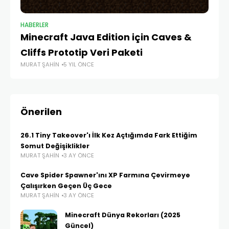
HABERLER
HA
Minecraft Java Edition için Caves &
Mi
MU
Cliffs Prototip Veri Paketi
MURAT ŞAHIN
5 YIL ÖNCE
Önerilen
26.1 Tiny Takeover'ı İlk Kez Açtığımda Fark Ettiğim
Somut Değişiklikler
MURAT ŞAHIN
3 AY ÖNCE
Cave Spider Spawner'ını XP Farmına Çevirmeye
Çalışırken Geçen Üç Gece
MURAT ŞAHIN
3 AY ÖNCE
Minecraft Dünya Rekorları (2025
Güncel)