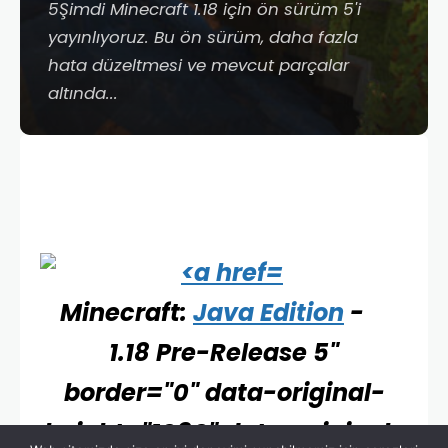
5Şimdi Minecraft 1.18 için ön sürüm 5'i
yayınlıyoruz. Bu ön sürüm, daha fazla
hata düzeltmesi ve mevcut parçalar
altında...
Minecraft
:
Java Edition
-
1.18 Pre-Release 5"
border="0" data-original-
height="1080" data-original-