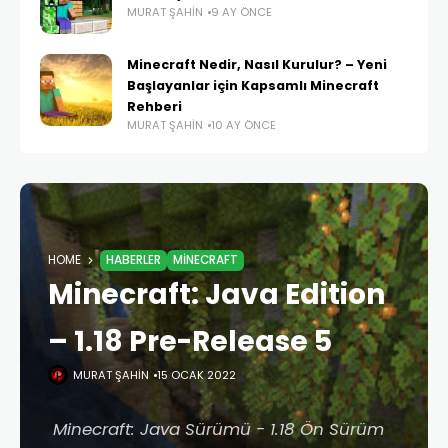
MURAT ŞAHIN
9 AY ÖNCE
Minecraft Nedir, Nasıl Kurulur? – Yeni
Başlayanlar için Kapsamlı Minecraft
Rehberi
MURAT ŞAHIN
10 AY ÖNCE
HOME
HABERLER
MINECRAFT
Minecraft: Java Edition
– 1.18 Pre-Release 5
MURAT ŞAHIN
15 OCAK 2022
Minecraft: Java Sürümü - 1.18 Ön Sürüm