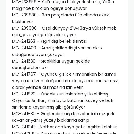
MC-238959 – Y=1’e düşen blok yerleştirme, Y=0’a
indiğinde bırakılan öğeye dönüşüyor
MC-239880 – Bazı parçalarda 0’ın altında eksik
bloklar var
MC-239900 – Özel dünyayı 21w43a’ya yükseltmek
min_y ve yükşekliği yok sayıyor
MC-241263 – Yığın dışı bellek sızıntısı
MC-241409 – Arazi şekillendiriçi verileri eksik
olduğunda oyun çöküyor
MC-241630 – Sıcaklıklar uygun şekilde
dönüştürülemez
MC-241767 – Oyuncu gizlice tırmanırken bir asma
veya merdiven bloğunu kırmak, oyuncunun süresiz
olarak yerinde durmasına izin verir
MC-241820 – Önceki sürümlerden yükseltilmiş
Okyanus Anıtları, sınırlayıcı kutunun kuzey ve batı
sınırlarına kaydırılmış gibi görünüyor
MC-241830 – Güçlendirilmiş dünyalardaki rüzgarlı
savanlar yanlış yüzey bloklarına sahip
MC-241941 – Nether ana kaya çatısı açıkta kalabilir
MC-242016 – Damlama taşı yüksek y değerlerinde