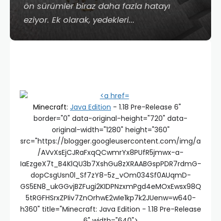
ön sürümler biraz daha fazla hatayı
eziyor. Ek olarak, yedekleri...
Minecraft
:
Java Edition
- 1.18 Pre-Release 6"
border="0" data-original-height="720" data-
original-width="1280" height="360"
src="https://blogger.googleusercontent.com/img/a
/AVvXsEjCJRaFxqQCwmrYx8PUfR5jmwx-a-
IaEzgeX7t_B4KlQU3b7XshGu8zXRAABGspPDR7rdmG-
dopCsgUsn0l_Sf7zY8-5z_vOm034Sf0AUqmD-
GS5EN8_ukGGvjBZFugi2KIDPNzxmPgd4eMOxEwsx98Q
5tRGFHSrxZPIiv7ZnOrhwE2wIe1kp7k2JUenw=w640-
h360" title="Minecraft: Java Edition - 1.18 Pre-Release
6" width="640">