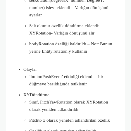
setRotation(degreesX: number, DegreeY:
number) işlevi eklendi – Varlığın dönüşünü
ayarlar
Salt okunur özellik döndürme eklendi:
XYRotation- Varlığın dönüşünü alır
bodyRotation özelliği kaldırıldı – Not: Bunun
yerine Entity.rotation.y kullanın
Olaylar
‘buttonPushEvent’ etkinliği eklendi – bir
düğmeye basıldığında tetiklenir
XYDöndürme
Sınıf, PitchYawRotation olarak XYRotation
olarak yeniden adlandırıldı
Pitchto x olarak yeniden adlandırılan özellik