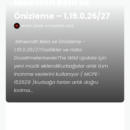
Minecraft Beta ve
Önizleme – 1.19.0.26/27
MURAT ŞAHIN
27 HAZIRAN 2023
Minecraft Beta ve Önizleme -
1.19.0.26/27Özellikler ve Hata
DüzeltmeleriseslerThe Wild Update için
yeni müzik eklendiKurbağalar artık tüm
incinme seslerini kullanıyor ( MCPE-
152629 )Kurbağa farları artık doğru
kırılma...