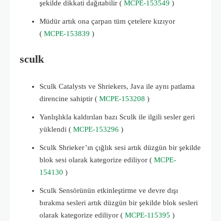
şekilde dikkati dağıtabilir (
MCPE-153549
)
Müdür artık ona çarpan tüm çetelere kızıyor
(
MCPE-153839
)
sculk
Sculk Catalysts ve Shriekers, Java ile aynı patlama
direncine sahiptir (
MCPE-153208
)
Yanlışlıkla kaldırılan bazı Sculk ile ilgili sesler geri
yüklendi (
MCPE-153296
)
Sculk Shrieker’ın çığlık sesi artık düzgün bir şekilde
blok sesi olarak kategorize ediliyor (
MCPE-
154130
)
Sculk Sensörünün etkinleştirme ve devre dışı
bırakma sesleri artık düzgün bir şekilde blok sesleri
olarak kategorize ediliyor (
MCPE-115395
)