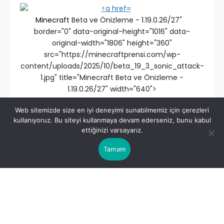
Minecraft
Beta ve Önizleme - 1.19.0.26/27"
border="0" data-original-height="1016" data-
original-width="1806" height="360"
src="https://minecraftprensi.com/wp-
content/uploads/2025/10/beta_19_3_sonic_attack-
1.jpg" title="Minecraft Beta ve Önizleme -
1.19.0.26/27" width="640">
Minecraft Beta ve
Web sitemizde size en iyi deneyimi sunabilmemiz için çerezleri
kullanıyoruz. Bu siteyi kullanmaya devam ederseniz, bunu kabul
Önizleme – 1.19.0.26/27
ettiğinizi varsayarız.
Tamam
Özellikler ve Hata
Düzeltmeleri