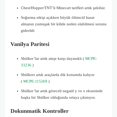
Chest/Hopper/TNT’li Minecart tarifleri artık şekilsiz
Soğurma etkişi açıkken büyük ölümcül hasar
almanın yumuşak bir kilide neden olabilmesi sorunu
giderildi
Vanilya Paritesi
Shülker’lar artık ateşe karşı dayanıklı (
MCPE-
33236
)
Shülkers artık araçlarda dik konumda kalıyor
(
MCPE-115269
)
Shülker’lar artık göreceli negatif y ve x ekseninde
başka bir Shülker olduğunda ortaya çıkmıyor.
Dokunmatik Kontroller