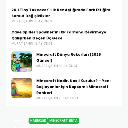
26.1 Tiny Takeover'ı İlk Kez Açtığımda Fark Ettiğim
Somut Değişiklikler
MURAT ŞAHIN
3 AY ÖNCE
Cave Spider Spawner'ını XP Farmına Çevirmeye
Çalışırken Geçen Üç Gece
MURAT ŞAHIN
3 AY ÖNCE
Minecraft Dünya Rekorları (2025
Güncel)
MURAT ŞAHIN
9 AY ÖNCE
Minecraft Nedir, Nasıl Kurulur? – Yeni
Başlayanlar için Kapsamlı Minecraft
Rehberi
MURAT ŞAHIN
10 AY ÖNCE
HOME
HABERLER
MINECRAFT BETA