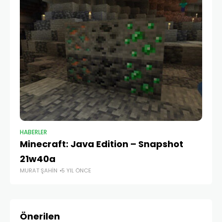
HABERLER
HA
Minecraft: Java Edition – Snapshot
Mi
MU
21w40a
MURAT ŞAHIN
5 YIL ÖNCE
Önerilen