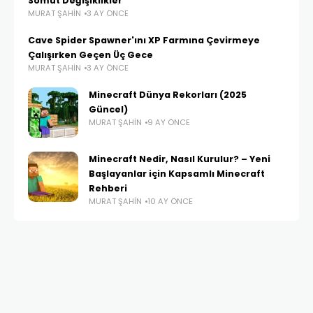
Somut Değişiklikler
MURAT ŞAHIN
3 AY ÖNCE
Cave Spider Spawner'ını XP Farmına Çevirmeye
Çalışırken Geçen Üç Gece
MURAT ŞAHIN
3 AY ÖNCE
Minecraft Dünya Rekorları (2025
Güncel)
MURAT ŞAHIN
9 AY ÖNCE
Minecraft Nedir, Nasıl Kurulur? – Yeni
Başlayanlar için Kapsamlı Minecraft
Rehberi
MURAT ŞAHIN
10 AY ÖNCE