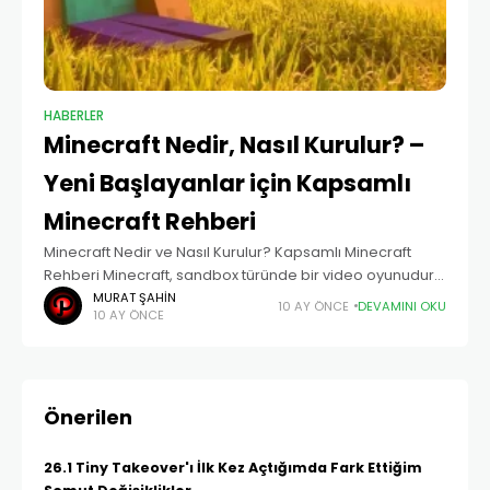
HABERLER
Minecraft Nedir, Nasıl Kurulur? –
Yeni Başlayanlar için Kapsamlı
Minecraft Rehberi
Minecraft Nedir ve Nasıl Kurulur? Kapsamlı Minecraft
Rehberi Minecraft, sandbox türünde bir video oyunudur.
Yani belirli bir hedefi veya senaryoşu olmadan,
MURAT ŞAHIN
10 AY ÖNCE
DEVAMINI OKU
10 AY ÖNCE
oyuncuların yaratıcılıklarını kullanarak istedikleri...
Önerilen
26.1 Tiny Takeover'ı İlk Kez Açtığımda Fark Ettiğim