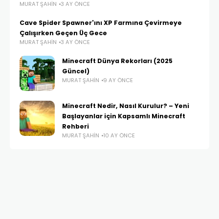
MURAT ŞAHIN
3 AY ÖNCE
Cave Spider Spawner'ını XP Farmına Çevirmeye
Çalışırken Geçen Üç Gece
MURAT ŞAHIN
3 AY ÖNCE
Minecraft Dünya Rekorları (2025
Güncel)
MURAT ŞAHIN
9 AY ÖNCE
Minecraft Nedir, Nasıl Kurulur? – Yeni
Başlayanlar için Kapsamlı Minecraft
Rehberi
MURAT ŞAHIN
10 AY ÖNCE