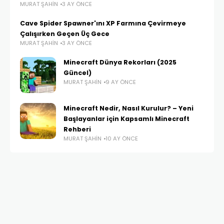
MURAT ŞAHIN
3 AY ÖNCE
Cave Spider Spawner'ını XP Farmına Çevirmeye
Çalışırken Geçen Üç Gece
MURAT ŞAHIN
3 AY ÖNCE
Minecraft Dünya Rekorları (2025
Güncel)
MURAT ŞAHIN
9 AY ÖNCE
Minecraft Nedir, Nasıl Kurulur? – Yeni
Başlayanlar için Kapsamlı Minecraft
Rehberi
MURAT ŞAHIN
10 AY ÖNCE