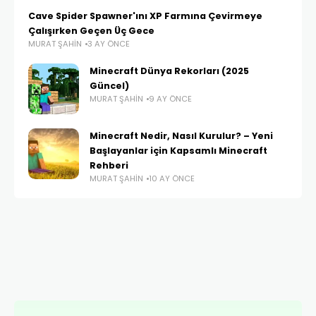
Cave Spider Spawner'ını XP Farmına Çevirmeye
Çalışırken Geçen Üç Gece
MURAT ŞAHIN
3 AY ÖNCE
Minecraft Dünya Rekorları (2025
Güncel)
MURAT ŞAHIN
9 AY ÖNCE
Minecraft Nedir, Nasıl Kurulur? – Yeni
Başlayanlar için Kapsamlı Minecraft
Rehberi
MURAT ŞAHIN
10 AY ÖNCE