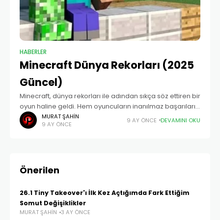
HABERLER
Minecraft Dünya Rekorları (2025
Güncel)
Minecraft, dünya rekorları ile adından sıkça söz ettiren bir
oyun haline geldi. Hem oyuncuların inanılmaz başarıları
hem de oyunun kendi kırdığı rekorlar sayesinde
MURAT ŞAHIN
9 AY ÖNCE
DEVAMINI OKU
9 AY ÖNCE
Guinness Rekorlar...
Önerilen
26.1 Tiny Takeover'ı İlk Kez Açtığımda Fark Ettiğim
Somut Değişiklikler
MURAT ŞAHIN
3 AY ÖNCE