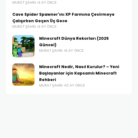
MURAT ŞAHIN
3 AY ÖNCE
Cave Spider Spawner'ını XP Farmına Çevirmeye
Çalışırken Geçen Üç Gece
MURAT ŞAHIN
3 AY ÖNCE
Minecraft Dünya Rekorları (2025
Güncel)
MURAT ŞAHIN
9 AY ÖNCE
Minecraft Nedir, Nasıl Kurulur? – Yeni
Başlayanlar için Kapsamlı Minecraft
Rehberi
MURAT ŞAHIN
10 AY ÖNCE