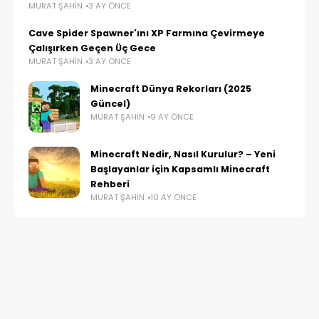
MURAT ŞAHIN
3 AY ÖNCE
Cave Spider Spawner'ını XP Farmına Çevirmeye
Çalışırken Geçen Üç Gece
MURAT ŞAHIN
3 AY ÖNCE
Minecraft Dünya Rekorları (2025
Güncel)
MURAT ŞAHIN
9 AY ÖNCE
Minecraft Nedir, Nasıl Kurulur? – Yeni
Başlayanlar için Kapsamlı Minecraft
Rehberi
MURAT ŞAHIN
10 AY ÖNCE