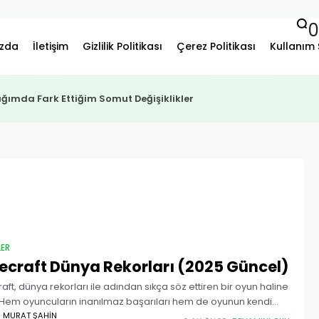
ızda
İletişim
Gizlilik Politikası
Çerez Politikası
Kullanım 
çtığımda Fark Ettiğim Somut Değişiklikler
LER
ecraft Dünya Rekorları (2025 Güncel)
aft, dünya rekorları ile adından sıkça söz ettiren bir oyun haline
 Hem oyuncuların inanılmaz başarıları hem de oyunun kendi
ı rekorlar sayesinde Guinness Rekorlar...
MURAT ŞAHIN