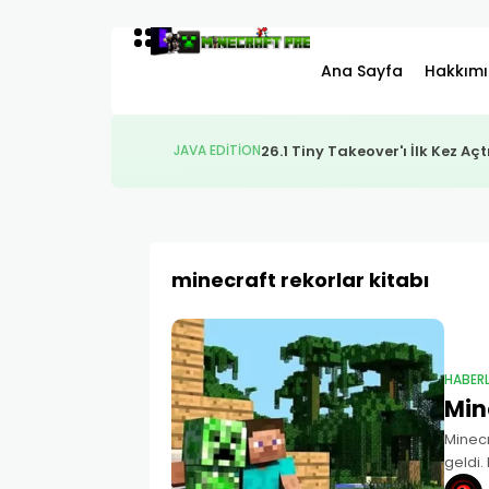
Ana Sayfa
Hakkım
26.1 Tiny Takeover'ı İlk Kez A
JAVA EDITION
minecraft rekorlar kitabı
HABER
Min
Minecr
geldi.
kırdığ