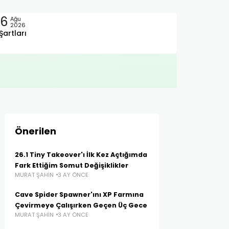
06
Ağu
2026
Şartları
Önerilen
26.1 Tiny Takeover'ı İlk Kez Açtığımda
Fark Ettiğim Somut Değişiklikler
MURAT ŞAHIN
3 AY ÖNCE
Cave Spider Spawner'ını XP Farmına
Çevirmeye Çalışırken Geçen Üç Gece
MURAT ŞAHIN
3 AY ÖNCE